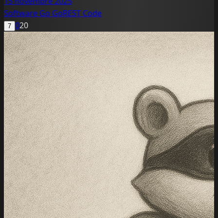
15 novembre 2025
Software
Go
GoREST
Code
0
20
7