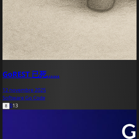
GoREST 已死……
12 novembre 2025
Software
Go
Code
0
13
8