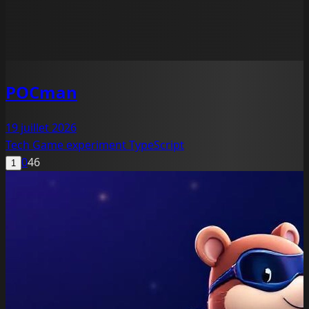
POCman
19 juillet 2026
Tech
Game
experiment
TypeScript
0
46
1