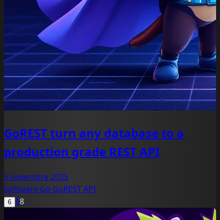
GoREST turn any database to a
production grade REST API
5 novembre 2025
Software
Go
GoREST
API
0
8
6