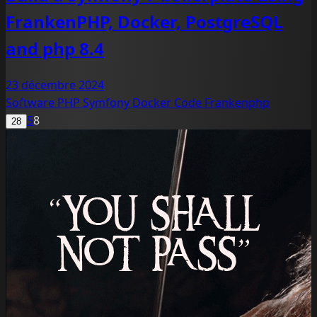
FrankenPHP, Docker, PostgreSQL
and php 8.4
23 décembre 2024
Software
PHP
Symfony
Docker
Code
Frankenphp
5
8
28