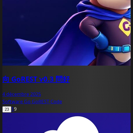
向 GoREST v0.3 問好
4 décembre 2025
Software
Go
GoREST
Code
1
9
23