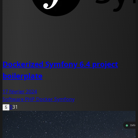
Dockerized Symfony 6.4 project
boilerplate
17 février 2024
Software
PHP
Docker
Symfony
0
31
5