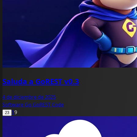
Saluda a GoREST v0.3
4 de diciembre de 2025
Software
Go
GoREST
Code
1
9
23