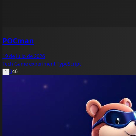
POCman
19 de julio de 2026
Tech
Game
experiment
TypeScript
0
46
1