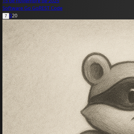
15 de noviembre de 2025
Software
Go
GoREST
Code
0
20
7