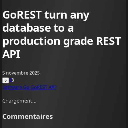
GoREST turn any
database to a
production grade REST
API
5 novembre 2025
0
8
6
Software
Go
GoREST
API
Chargement...
Commentaires