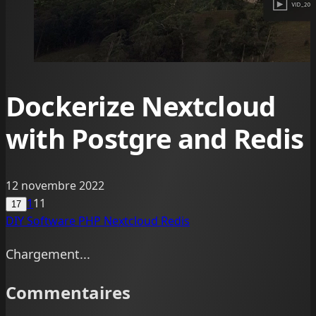
Dockerize Nextcloud
with Postgre and Redis
12 novembre 2022
1
11
17
DIY
Software
PHP
Nextcloud
Redis
Chargement...
Commentaires