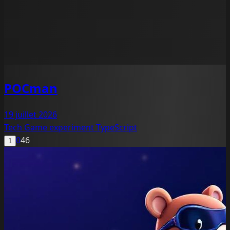
POCman
19 juillet 2026
Tech
Game
experiment
TypeScript
0
46
1