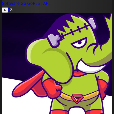
Software
Go
GoREST
API
0
8
6