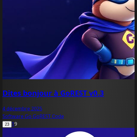
Dites bonjour à GoREST v0.3
4 décembre 2025
Software
Go
GoREST
Code
1
9
23