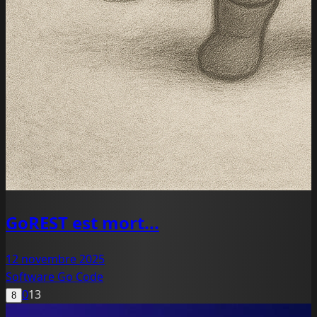
GoREST est mort...
12 novembre 2025
Software
Go
Code
0
13
8