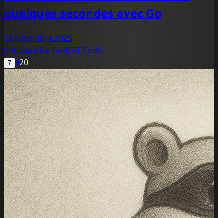
quelques secondes avec Go
15 novembre 2025
Software
Go
GoREST
Code
0
20
7