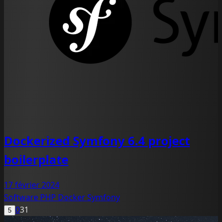
Dockerized Symfony 6.4 project
boilerplate
17 février 2024
Software
PHP
Docker
Symfony
0
31
5