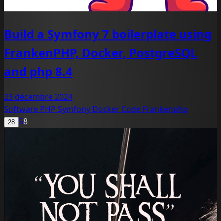
Build a Symfony 7 boilerplate using
FrankenPHP, Docker, PostgreSQL
and php 8.4
23 décembre 2024
Software
PHP
Symfony
Docker
Code
Frankenphp
5
8
28