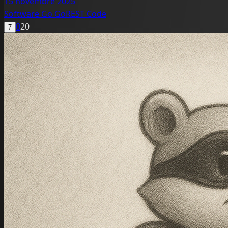
15 novembre 2025
Software
Go
GoREST
Code
0
20
7