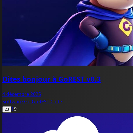
Dites bonjour à GoREST v0.3
4 décembre 2025
Software
Go
GoREST
Code
1
9
23