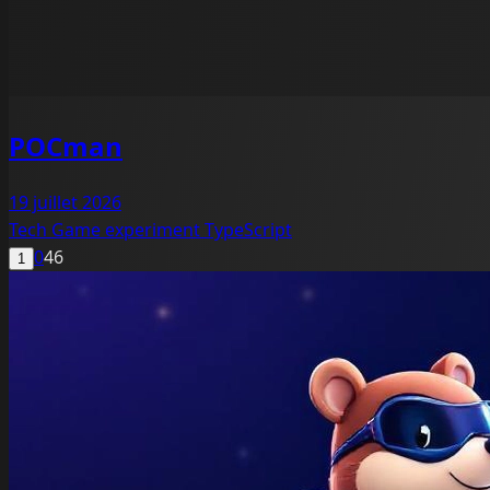
POCman
19 juillet 2026
Tech
Game
experiment
TypeScript
0
46
1