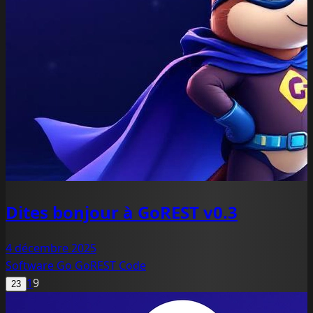
Dites bonjour à GoREST v0.3
4 décembre 2025
Software
Go
GoREST
Code
1
9
23