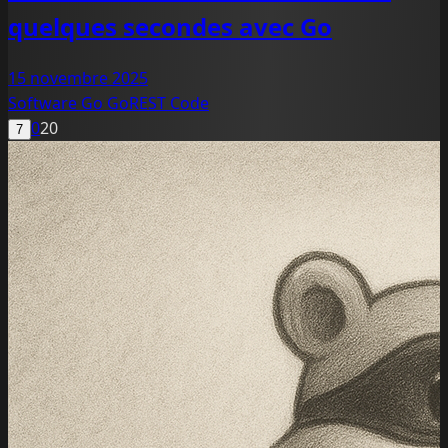
quelques secondes avec Go
15 novembre 2025
Software
Go
GoREST
Code
0
20
7