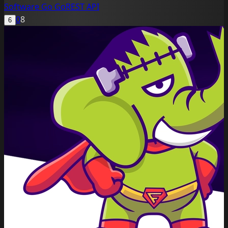
Software
Go
GoREST
API
0
8
6