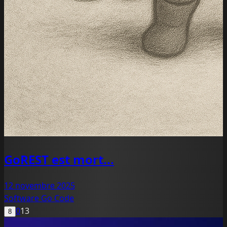
GoREST est mort...
12 novembre 2025
Software
Go
Code
0
13
8