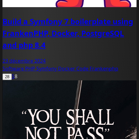
Build a Symfony 7 boilerplate using
FrankenPHP, Docker, PostgreSQL
and php 8.4
23 décembre 2024
Software
PHP
Symfony
Docker
Code
Frankenphp
5
8
28