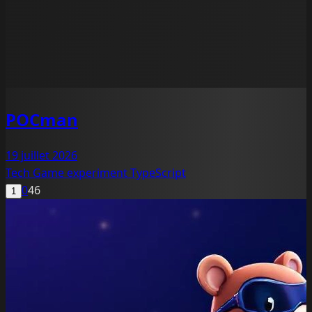
POCman
19 juillet 2026
Tech
Game
experiment
TypeScript
0
46
1