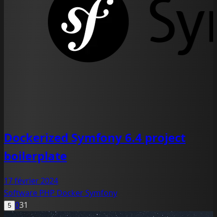
Dockerized Symfony 6.4 project
boilerplate
17 février 2024
Software
PHP
Docker
Symfony
0
31
5