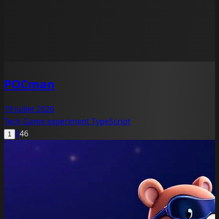
POCman
19 juillet 2026
Tech
Game
experiment
TypeScript
0
46
1