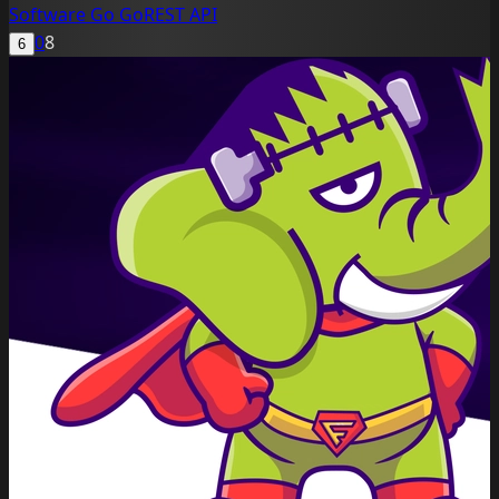
Software
Go
GoREST
API
0
8
6