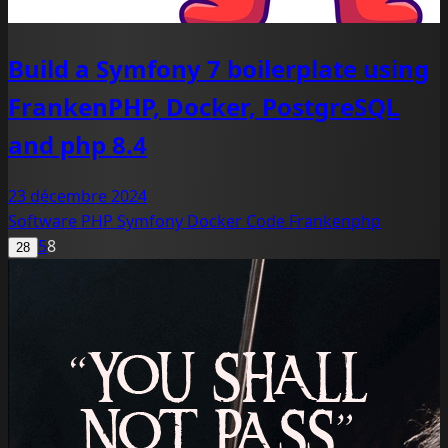
Build a Symfony 7 boilerplate using
FrankenPHP, Docker, PostgreSQL
and php 8.4
23 décembre 2024
Software
PHP
Symfony
Docker
Code
Frankenphp
5
8
28