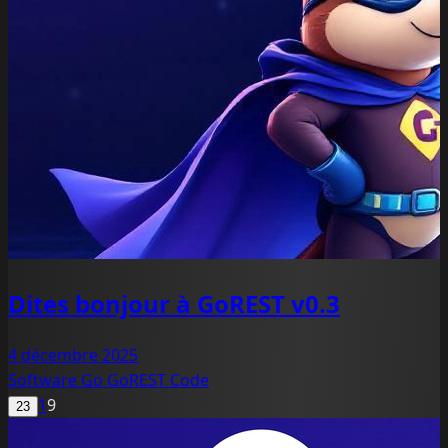
Dites bonjour à GoREST v0.3
4 décembre 2025
Software
Go
GoREST
Code
1
9
23