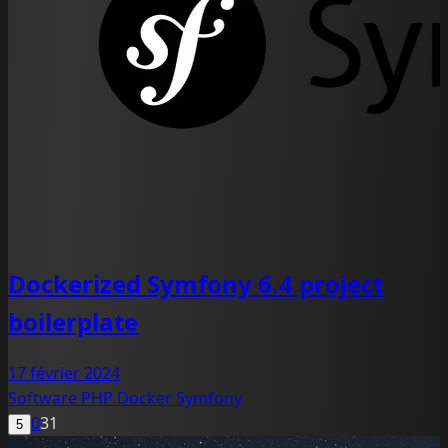
Dockerized Symfony 6.4 project
boilerplate
17 février 2024
Software
PHP
Docker
Symfony
0
31
5