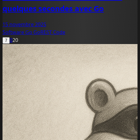
quelques secondes avec Go
15 novembre 2025
Software
Go
GoREST
Code
0
20
7