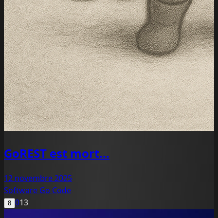
GoREST est mort...
12 novembre 2025
Software
Go
Code
0
13
8