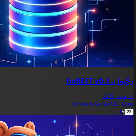
رحّبوا بـ GoREST v0.3
4 ديسمبر 2025
Software
Go
GoREST
Code
1
9
23