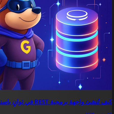
كيف تُنشئ واجهة برمجية REST في ثوانٍ باستخدام Go