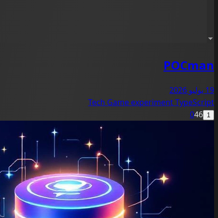
POCman
19 يوليو 2026
Tech
Game
experiment
TypeScript
0
46
1